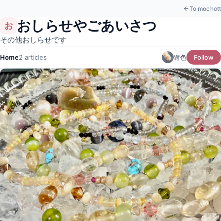
To mochott
おしらせやごあいさつ
お
その他おしらせです
Home
2 articles
遊色
Follow