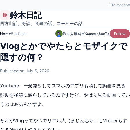
To mochott
鈴木日記
鈴
四方山話、奇談、食事の話、コーヒーの話
Home
5 articles
鈴木大爆発🍧𝑺𝒖𝒎𝒎𝒆𝒓𝑱𝒂𝒎’𝟐𝟔
Follow
Vlogとかでやたらとモザイクで
隠すの何？
Published on July 6, 2026
YouTube、一念発起してスマホのアプリも消して動画を見る
頻度を極端に減らしているんですけど、やはり見る動画ってい
うのはあるんですよ。
それがVlogってやつでリアル人（まじんちゅ）もVtuberもす
なるそれが大好きなんですよ。