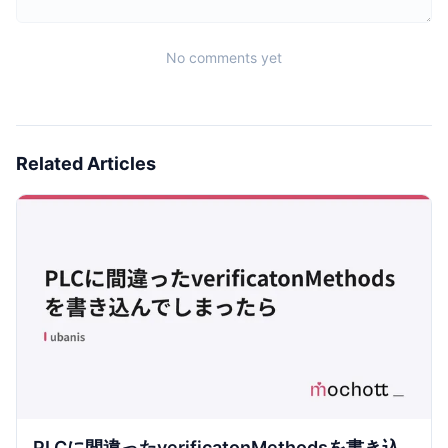
No comments yet
Related Articles
PLCに間違ったverificatonMethodsを書き込