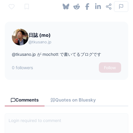
日誌 (mo)
@tkusano.jp
@tkusano.jp が mochott で書いてるブログです
0 followers
Follow
Comments
Quotes on Bluesky