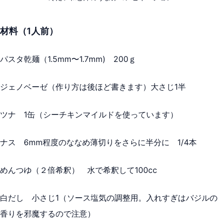
材料（1人前）
パスタ乾麺（1.5mm〜1.7mm) 200ｇ
ジェノベーゼ（作り方は後ほど書きます）大さじ1半
ツナ 1缶（シーチキンマイルドを使っています）
ナス 6mm程度のななめ薄切りをさらに半分に 1/4本
めんつゆ（２倍希釈） 水で希釈して100cc
白だし 小さじ1（ソース塩気の調整用。入れすぎはバジルの
香りを邪魔するので注意）