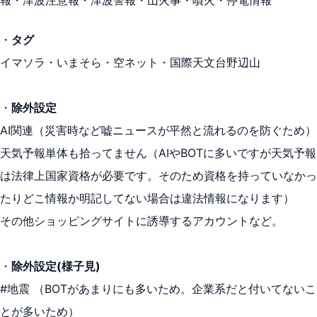
報・津波注意報・津波警報・山火事・噴火・停電情報
・
タグ
イマソラ・いまそら・空ネット・国際天文台野辺山
・
除外設定
AI関連（災害時など嘘ニュースが平然と流れるのを防ぐため）
天気予報単体も拾ってません（AIやBOTに多いですが天気予報
は法律上国家資格が必要です。そのため資格を持っていなかっ
たりどこ情報か明記してない場合は違法情報になります）
その他ショッピングサイトに誘導するアカウントなど。
・
除外設定(様子見)
#地震 （BOTがあまりにも多いため。企業系だと付いてないこ
とが多いため）