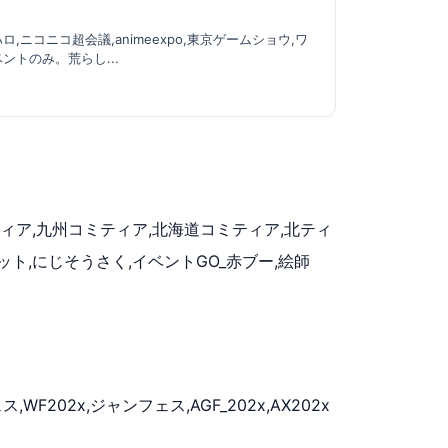
池ハロ,ニコニコ超会議,animeexpo,東京ゲームショウ,ワ
ントのみ。荒らし...
西コミティア,九州コミティア,北海道コミティア,北ティ
ケット,にじそうさく,イベントGO_赤ブー,絵師
WF202x,ジャンフェス,AGF_202x,AX202x