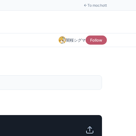
To mochott
闇桜シグマ
Follow