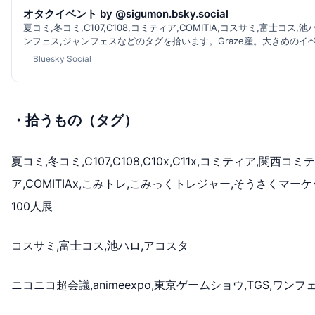
オタクイベント by @sigumon.bsky.social
夏コミ,冬コミ,C107,C108,コミティア,COMITIA,コスサミ,富士コス,
ンフェス,ジャンフェスなどのタグを拾います。Graze産。大きめのイベ
Bluesky Social
・拾うもの（タグ）
夏コミ,冬コミ,C107,C108,C10x,C11x,コミティア,関
ア,COMITIAx,こみトレ,こみっくトレジャー,そうさくマー
100人展
コスサミ,富士コス,池ハロ,アコスタ
ニコニコ超会議,animeexpo,東京ゲームショウ,TGS,ワンフェス,