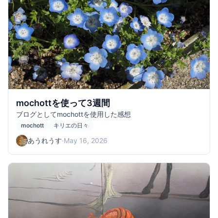
mochottを使って3週間
ブログとしてmochottを使用した感想
mochott
キリエの日々
あうれうす
·
May 16, 2026