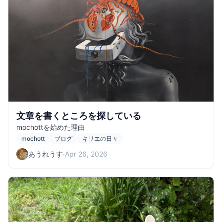
文章を書くところを探している
mochottを始めた理由
mochott
ブログ
キリエの日々
あうれうす
·
Apr 26, 2026