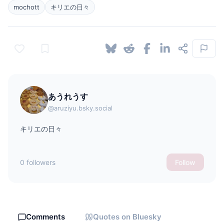
mochott
キリエの日々
あうれうす
@aruziyu.bsky.social
キリエの日々
0 followers
Follow
Comments
Quotes on Bluesky