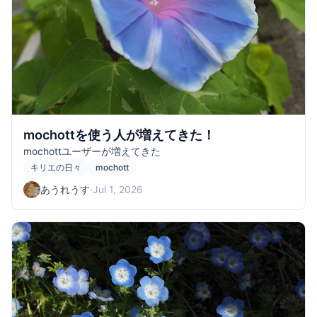
mochottを使う人が増えてきた！
mochottユーザーが増えてきた
キリエの日々
mochott
あうれうす
·
Jul 1, 2026