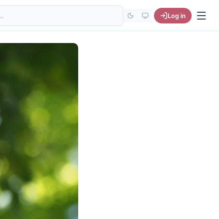
site
Log in