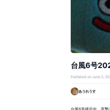
台風6号20
Published on June 2, 2
あうれうす
台風6号接近中。直撃