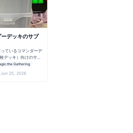
ダーデッキのサプ
使っているコマンダーデ
0枚デッキ）向けのサプ
ト
gic:the Gathering
·
Jun 25, 2026