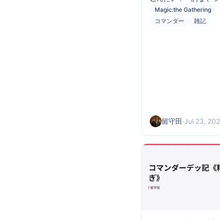
Magic:the Gathering
コマンダー
雑記
留守田
·
Jul 23, 20