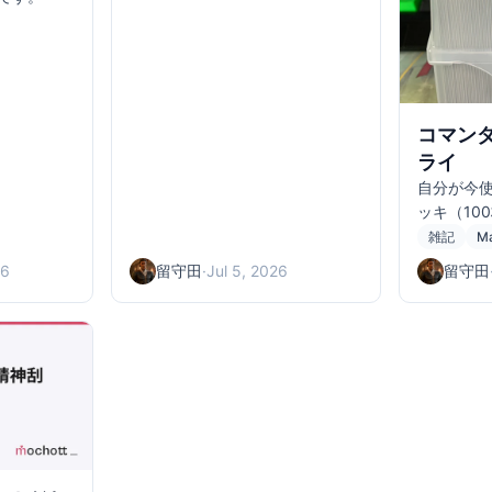
コマン
ライ
自分が今
ッキ（10
ライリス
雑記
Ma
26
留守田
·
Jul 5, 2026
留守田