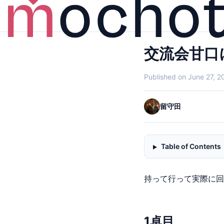
交流会甘口
Published on June 27, 2
留守田
Table of Contents
持って行って実際に回
1卓目