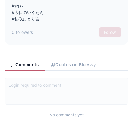
#sgsk
#今日のいくたん
#杉咲ひとり言
0 followers
Follow
Comments
Quotes on Bluesky
No comments yet