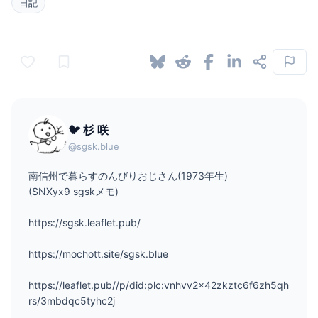
日記
🐦 杉 咲
@sgsk.blue
南信州で暮らすのんびりおじさん(1973年生)
($NXyx9 sgskメモ)
https://sgsk.leaflet.pub/
https://mochott.site/sgsk.blue
https://leaflet.pub//p/did:plc:vnhvv2x42zkztc6f6zh5qh
rs/3mbdqc5tyhc2j