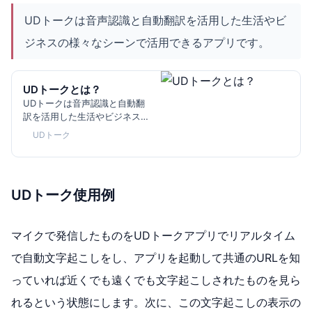
UDトークは音声認識と自動翻訳を活用した生活やビ
ジネスの様々なシーンで活用できるアプリです。
UDトークとは？
UDトークは音声認識と自動翻
訳を活用した生活やビジネスの
様々なシーンで活用できるアプ
UDトーク
リです。コミュニケーション支
援アプリテキスト入力支援アプ
リ文字起こし・議事録作成支援
アプリ現在これらの用途で導入
UDトーク使用例
や活用が進んでいます。コミュ
ニケーショ...
マイクで発信したものをUDトークアプリでリアルタイム
で自動文字起こしをし、アプリを起動して共通のURLを知
っていれば近くでも遠くでも文字起こしされたものを見ら
れるという状態にします。次に、この文字起こしの表示の