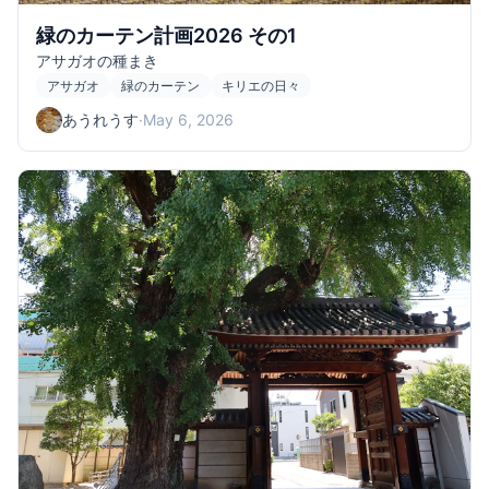
緑のカーテン計画2026 その1
アサガオの種まき
アサガオ
緑のカーテン
キリエの日々
あうれうす
·
May 6, 2026