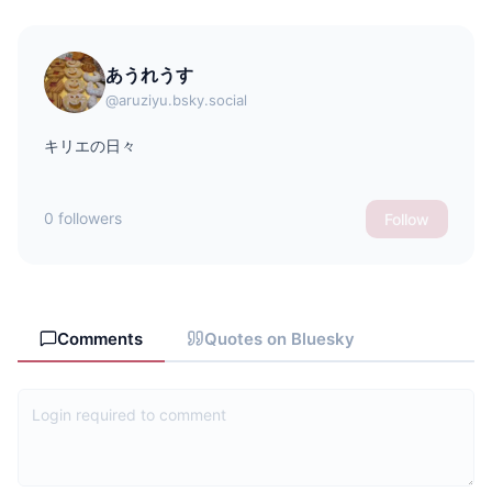
あうれうす
@aruziyu.bsky.social
キリエの日々
0 followers
Follow
Comments
Quotes on Bluesky