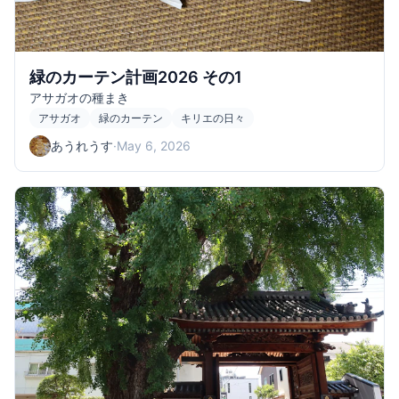
緑のカーテン計画2026 その1
アサガオの種まき
アサガオ
緑のカーテン
キリエの日々
あうれうす
·
May 6, 2026