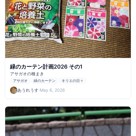
緑のカーテン計画2026 その1
アサガオの種まき
アサガオ
緑のカーテン
キリエの日々
あうれうす
·
May 6, 2026