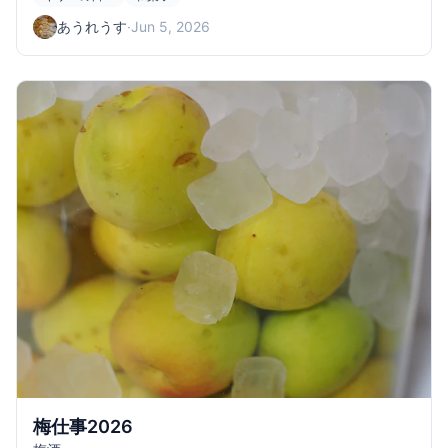
あうれうす
·
Jun 5, 2026
梅仕事2026