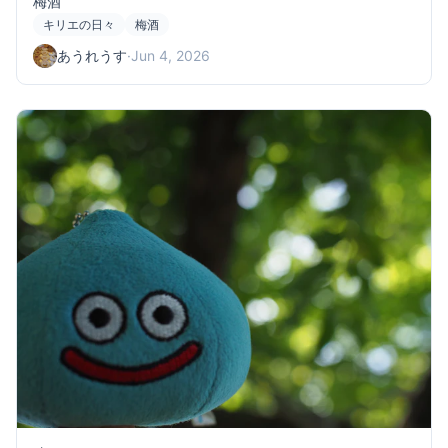
梅酒
キリエの日々
梅酒
あうれうす
·
Jun 4, 2026