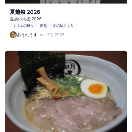
夏越祭 2026
夏越の大祓 2026
キリエの日々
夏越
茅の輪くぐり
あうれうす
·
Jun 30, 2026