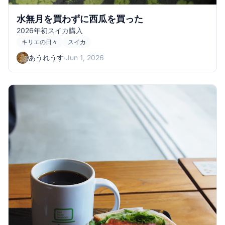
水無月を買わずに西瓜を買った
2026年初スイカ購入
キリエの日々
スイカ
あうれうす
·
Jun 1, 2026