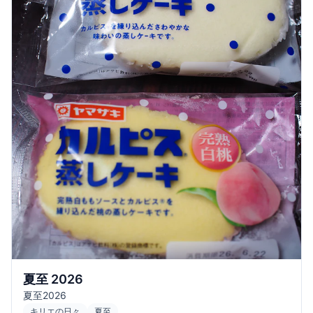
夏至 2026
夏至2026
キリエの日々
夏至