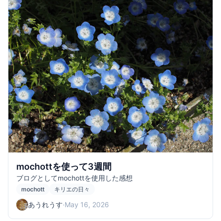
mochottを使って3週間
ブログとしてmochottを使用した感想
mochott
キリエの日々
あうれうす
·
May 16, 2026