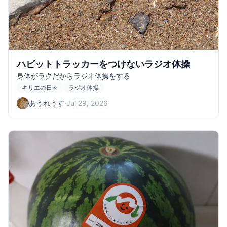
ハビットトラッカーをつけないラジオ体操
身体がラクだからラジオ体操をする
キリエの日々
ラジオ体操
あうれうす
·
Jul 29, 2026