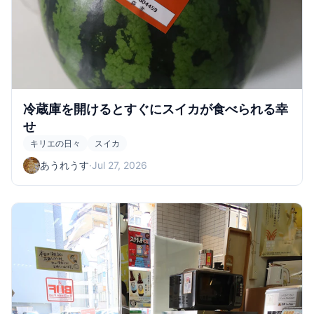
冷蔵庫を開けるとすぐにスイカが食べられる幸
せ
キリエの日々
スイカ
あうれうす
·
Jul 27, 2026