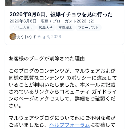
2026年8月6日、被爆イチョウを見に行った
2026年8月6日 広島 / ブローガスト2026（2）
キリエの日々
広島大学
被爆樹木
ブローガスト
あうれうす
·
Aug 6, 2026