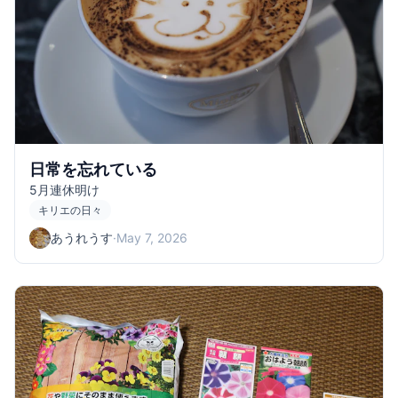
日常を忘れている
5月連休明け
キリエの日々
あうれうす
·
May 7, 2026